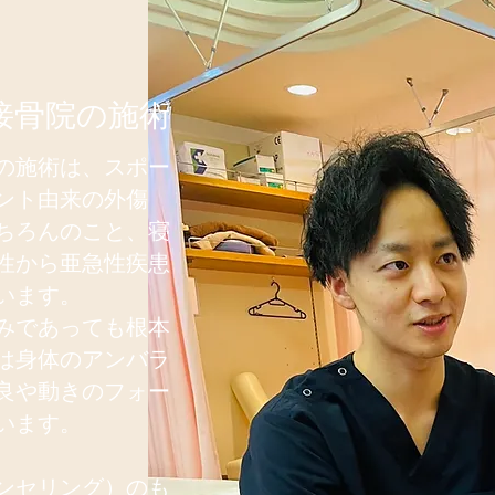
接骨院の施術
の施術は、スポー
ント由来の外傷
ちろんのこと、寝
性から亜急性疾患
います。
みであっても根本
は身体のアンバラ
良や動きのフォー
ています。
ンセリング）のも