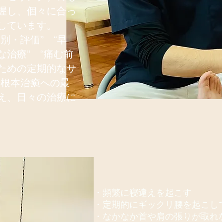
握し、個々に合っ
しています。
別・評価” “早
治療” “痛む前
ための定期的なサ
を根本治癒への最
え、日々の治療に
・頻繁に寝違えを起こす
・定期的にギックリ腰を起こし
・なかなか首や肩の張りが取れ