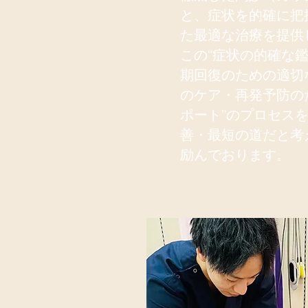
と、症状を的確に把
た最適な治療を提供
この“症状の的確な鑑
期回復のための適切な
のケア・再発予防の
ポート”のプロセス
善・最短の道だと考
励んでおります。